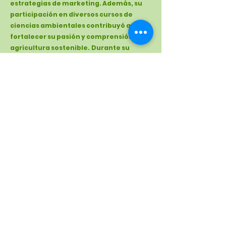
estrategias de marketing. Además, su
participación en diversos cursos de
ciencias ambientales contribuyó a
fortalecer su pasión y comprensión de la
agricultura sostenible.
Durante su
pasantía, Krista trabajará junto al
equipo de Farmshare para ayudar a
crear un entorno alimentario
equitativo.
Noticias
|
Informes
|
Donaciones
|
Contacto